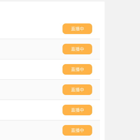
直播中
直播中
直播中
直播中
直播中
直播中