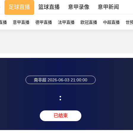
播
足球直播
篮球直播
意甲录像
意甲新闻
直播
意甲直播
德甲直播
法甲直播
欧冠直播
中超直播
世
南非超
2026-06-03 21:00:00
:
已结束