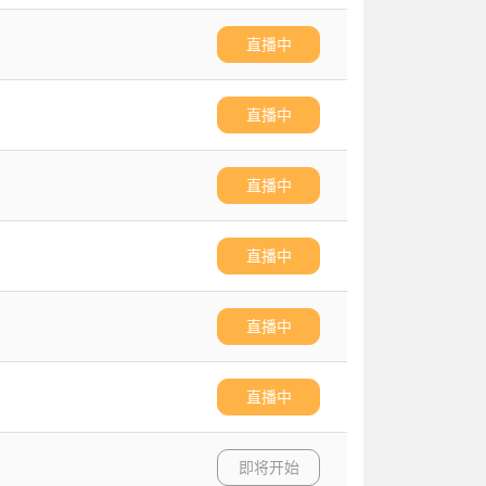
直播中
直播中
直播中
直播中
直播中
直播中
即将开始