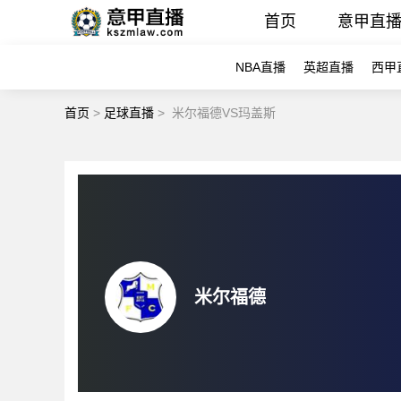
首页
意甲直
NBA直播
英超直播
西甲
首页
>
足球直播
>
米尔福德VS玛盖斯
米尔福德