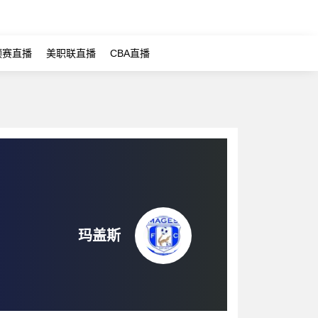
预赛直播
美职联直播
CBA直播
玛盖斯