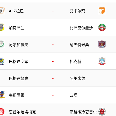
-
Al卡拉巴
艾卡尔玛
-
加奇萨兰
比萨克尔曼沙
-
阿尔加拉夫
纳夫特米桑
-
巴格达空军
扎克赫
-
巴格达警察
阿尔米纳
-
韦斯屈莱
云塔
-
夏普尔哈埃梅克
耶路撒冷夏普尔