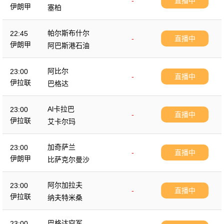
-
直播中
伊朗甲
塞柏
帕尔斯布什尔
22:45
-
直播中
伊朗甲
阿巴斯港石油
阿比尔
23:00
-
直播中
伊拉联
巴格达
Al卡拉巴
23:00
-
直播中
伊拉联
艾卡尔玛
加奇萨兰
23:00
-
直播中
伊朗甲
比萨克尔曼沙
阿尔加拉夫
23:00
-
直播中
伊拉联
纳夫特米桑
巴格达空军
23:00