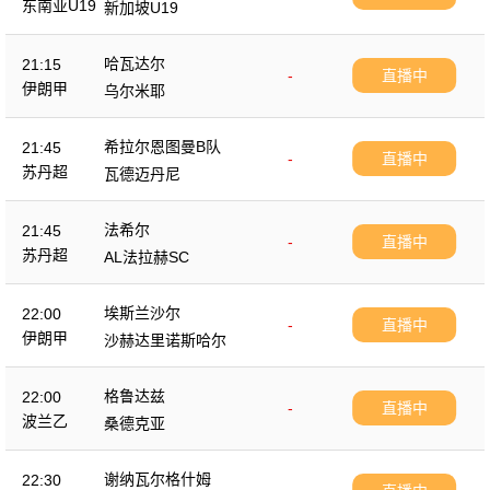
东南亚U19
新加坡U19
哈瓦达尔
21:15
-
直播中
伊朗甲
乌尔米耶
希拉尔恩图曼B队
21:45
-
直播中
苏丹超
瓦德迈丹尼
法希尔
21:45
-
直播中
苏丹超
AL法拉赫SC
埃斯兰沙尔
22:00
-
直播中
伊朗甲
沙赫达里诺斯哈尔
格鲁达兹
22:00
-
直播中
波兰乙
桑德克亚
谢纳瓦尔格什姆
22:30