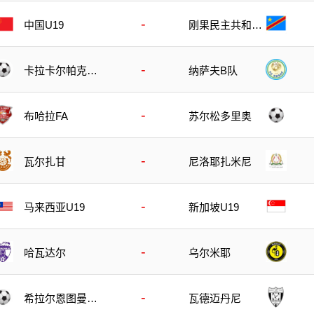
-
刚果民主共和国
中国U19
U23
-
卡拉卡尔帕克斯
纳萨夫B队
坦FA
-
布哈拉FA
苏尔松多里奥
-
瓦尔扎甘
尼洛耶扎米尼
-
马来西亚U19
新加坡U19
-
哈瓦达尔
乌尔米耶
-
希拉尔恩图曼B
瓦德迈丹尼