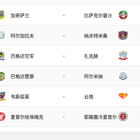
-
加奇萨兰
比萨克尔曼沙
-
阿尔加拉夫
纳夫特米桑
-
巴格达空军
扎克赫
-
巴格达警察
阿尔米纳
-
韦斯屈莱
云塔
-
夏普尔哈埃梅克
耶路撒冷夏普尔