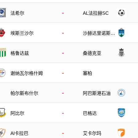
队
-
法希尔
AL法拉赫SC
-
埃斯兰沙尔
沙赫达里诺斯哈
尔
-
格鲁达兹
桑德克亚
-
谢纳瓦尔格什姆
塞柏
-
帕尔斯布什尔
阿巴斯港石油
-
阿比尔
巴格达
-
Al卡拉巴
艾卡尔玛