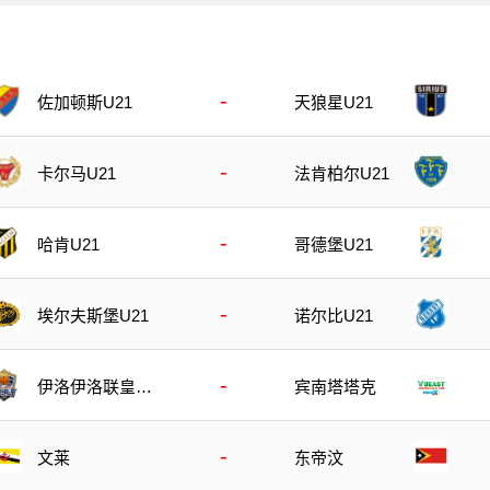
-
佐加顿斯U21
天狼星U21
-
卡尔马U21
法肯柏尔U21
-
哈肯U21
哥德堡U21
-
诺尔比U21
埃尔夫斯堡U21
-
伊洛伊洛联皇家
宾南塔塔克
队
-
文莱
东帝汶