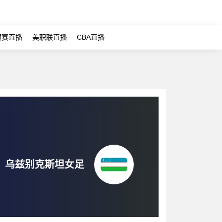
预赛直播
美职联直播
CBA直播
乌兹别克斯坦女足