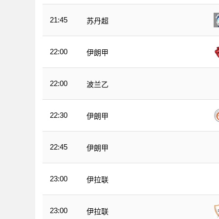
21:45
苏丹超
22:00
伊朗甲
22:00
波兰乙
22:30
伊朗甲
22:45
伊朗甲
23:00
伊拉联
23:00
伊拉联