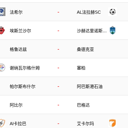
队
-
法希尔
AL法拉赫SC
-
埃斯兰沙尔
沙赫达里诺斯哈
尔
-
格鲁达兹
桑德克亚
-
谢纳瓦尔格什姆
塞柏
-
帕尔斯布什尔
阿巴斯港石油
-
阿比尔
巴格达
-
Al卡拉巴
艾卡尔玛