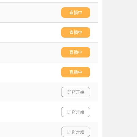
直播中
直播中
直播中
直播中
即将开始
即将开始
即将开始