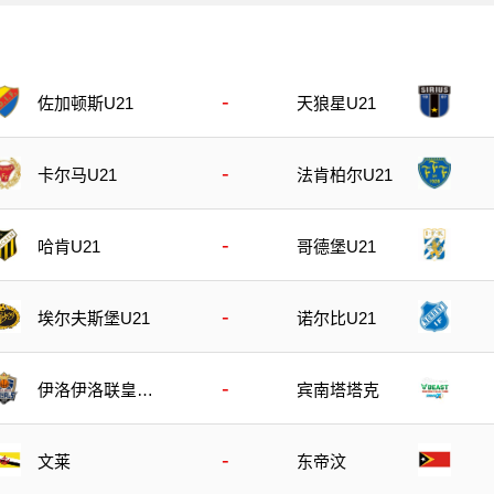
-
佐加顿斯U21
天狼星U21
-
卡尔马U21
法肯柏尔U21
-
哈肯U21
哥德堡U21
-
诺尔比U21
埃尔夫斯堡U21
-
伊洛伊洛联皇家
宾南塔塔克
队
-
文莱
东帝汶