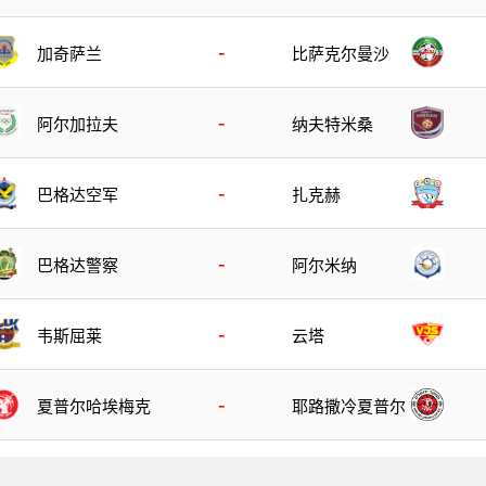
-
加奇萨兰
比萨克尔曼沙
-
阿尔加拉夫
纳夫特米桑
-
巴格达空军
扎克赫
-
巴格达警察
阿尔米纳
-
韦斯屈莱
云塔
-
夏普尔哈埃梅克
耶路撒冷夏普尔