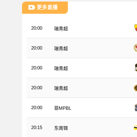
更多直播
20:00
瑞青超
20:00
瑞青超
20:00
瑞青超
20:00
瑞青超
20:00
菲MPBL
20:15
东南锦