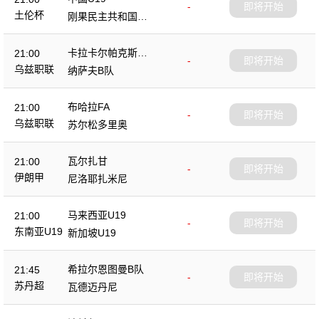
-
即将开始
土伦杯
刚果民主共和国U2
3
卡拉卡尔帕克斯坦F
21:00
-
即将开始
A
乌兹职联
纳萨夫B队
布哈拉FA
21:00
-
即将开始
乌兹职联
苏尔松多里奥
瓦尔扎甘
21:00
-
即将开始
伊朗甲
尼洛耶扎米尼
马来西亚U19
21:00
-
即将开始
东南亚U19
新加坡U19
希拉尔恩图曼B队
21:45
-
即将开始
苏丹超
瓦德迈丹尼