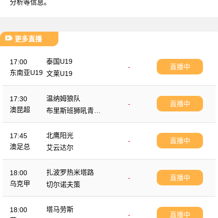
分析等信息。
更多直播
泰国U19
17:00
-
直播中
东南亚U19
文莱U19
温纳姆狼队
17:30
-
直播中
澳昆超
布里斯班狮吼青年
队
北鹰阳光
17:45
-
直播中
澳足总
艾云达尔
扎波罗热米塔路
18:00
-
直播中
乌克甲
切尔诺夫策
塔马劳斯
18:00
-
直播中