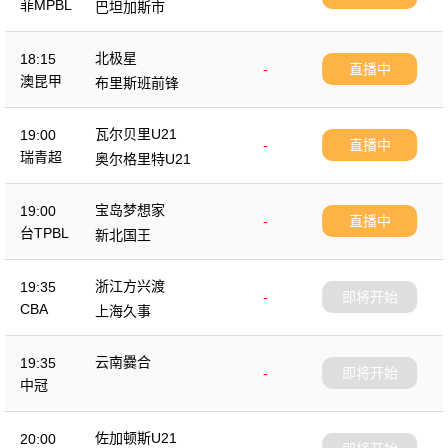
菲MPBL
巴坦加斯市
北极星
18:15
-
直播中
澳昆甲
布里斯班前锋
瓦尔贝里U21
19:00
-
直播中
瑞青超
奥尔格里特U21
宝岛梦想家
19:00
-
直播中
台TPBL
新北国王
浙江方兴渡
19:35
-
即将开始
CBA
上海久事
云南爨合
19:35
-
即将开始
中冠
佐加顿斯U21
20:00