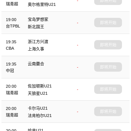
-
即将开始
瑞青超
奥尔格里特U21
宝岛梦想家
19:00
-
即将开始
台TPBL
新北国王
浙江方兴渡
19:35
-
即将开始
CBA
上海久事
云南爨合
19:35
-
即将开始
中冠
佐加顿斯U21
20:00
-
即将开始
瑞青超
天狼星U21
卡尔马U21
20:00
-
即将开始
瑞青超
法肯柏尔U21
哈肯U21
20:00