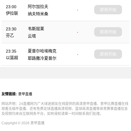
阿尔加拉夫
23:00
-
即将开始
伊拉联
纳夫特米桑
韦斯屈莱
23:30
-
即将开始
芬乙
云塔
夏普尔哈埃梅克
23:35
-
即将开始
以篮超
耶路撒冷夏普尔
友情链接:
意甲直播
网站声明：24直播网为广大球迷朋友在线提供的高清意甲直播、意甲比赛直播在线
观看无插件直播、还有免费足球直播高清视频、篮球高清直播等体育赛事直播信息
及视频均来自互联网各平台，如有侵权请第一时间联系我们处理。
Copyright © 2026 意甲直播