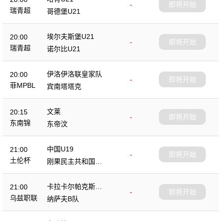
-
即将开始
瑞青超
哥德堡U21
埃尔夫斯堡U21
20:00
-
即将开始
瑞青超
诺尔比U21
伊洛伊洛联皇家队
20:00
-
即将开始
菲MPBL
宾南塔塔克
文莱
20:15
-
即将开始
东南锦
东帝汶
中国U19
21:00
-
即将开始
土伦杯
刚果民主共和国U2
3
卡拉卡尔帕克斯坦F
21:00
-
即将开始
A
乌兹职联
纳萨夫B队