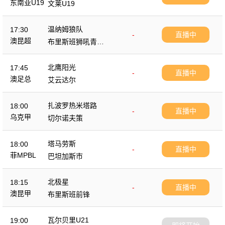
东南亚U19
文莱U19
温纳姆狼队
17:30
-
直播中
澳昆超
布里斯班狮吼青年
队
北鹰阳光
17:45
-
直播中
澳足总
艾云达尔
扎波罗热米塔路
18:00
-
直播中
乌克甲
切尔诺夫策
塔马劳斯
18:00
-
直播中
菲MPBL
巴坦加斯市
北极星
18:15
-
直播中
澳昆甲
布里斯班前锋
瓦尔贝里U21
19:00