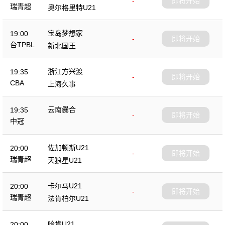
-
即将开始
瑞青超
奥尔格里特U21
宝岛梦想家
19:00
-
即将开始
台TPBL
新北国王
浙江方兴渡
19:35
-
即将开始
CBA
上海久事
云南爨合
19:35
-
即将开始
中冠
佐加顿斯U21
20:00
-
即将开始
瑞青超
天狼星U21
卡尔马U21
20:00
-
即将开始
瑞青超
法肯柏尔U21
哈肯U21
20:00