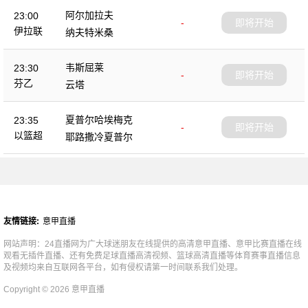
阿尔加拉夫
23:00
-
即将开始
伊拉联
纳夫特米桑
韦斯屈莱
23:30
-
即将开始
芬乙
云塔
夏普尔哈埃梅克
23:35
-
即将开始
以篮超
耶路撒冷夏普尔
友情链接:
意甲直播
网站声明：24直播网为广大球迷朋友在线提供的高清意甲直播、意甲比赛直播在线
观看无插件直播、还有免费足球直播高清视频、篮球高清直播等体育赛事直播信息
及视频均来自互联网各平台，如有侵权请第一时间联系我们处理。
Copyright © 2026 意甲直播