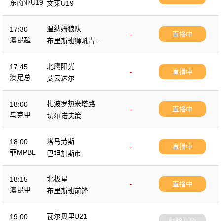
东南亚U19
文莱U19
温纳姆狼队
17:30
-
直播中
澳昆超
布里斯班狮吼青年
队
北鹰阳光
17:45
-
直播中
澳足总
艾云达尔
扎波罗热米塔路
18:00
-
直播中
乌克甲
切尔诺夫策
塔马劳斯
18:00
-
直播中
菲MPBL
巴坦加斯市
北极星
18:15
-
直播中
澳昆甲
布里斯班前锋
瓦尔贝里U21
19:00