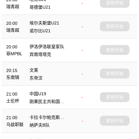
-
即将开始
瑞青超
哥德堡U21
埃尔夫斯堡U21
20:00
-
即将开始
瑞青超
诺尔比U21
伊洛伊洛联皇家队
20:00
-
即将开始
菲MPBL
宾南塔塔克
文莱
20:15
-
即将开始
东南锦
东帝汶
中国U19
21:00
-
即将开始
土伦杯
刚果民主共和国U2
3
卡拉卡尔帕克斯坦F
21:00
-
即将开始
A
乌兹职联
纳萨夫B队