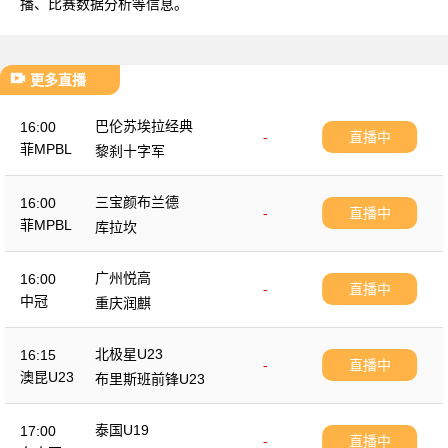
播、比赛数据分析等信息。
更多直播
巴伦苏埃拉经典
16:00
-
直播中
菲MPBL
黎刹十字军
三宝颜布兰德
16:00
-
直播中
菲MPBL
库拉坎
广州悦高
16:00
-
直播中
中冠
重庆润麒
北极星U23
16:15
-
直播中
澳昆U23
布里斯班前锋U23
泰国U19
17:00
-
直播中