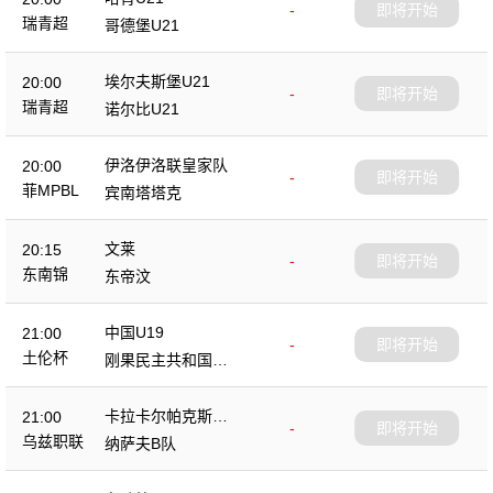
-
即将开始
瑞青超
哥德堡U21
埃尔夫斯堡U21
20:00
-
即将开始
瑞青超
诺尔比U21
伊洛伊洛联皇家队
20:00
-
即将开始
菲MPBL
宾南塔塔克
文莱
20:15
-
即将开始
东南锦
东帝汶
中国U19
21:00
-
即将开始
土伦杯
刚果民主共和国U2
3
卡拉卡尔帕克斯坦F
21:00
-
即将开始
A
乌兹职联
纳萨夫B队