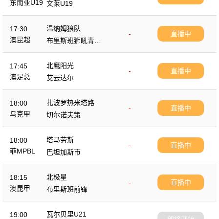
东南亚U19
文莱U19
温纳姆狼队
17:30
-
直播中
澳昆超
布里斯班狮吼青年
队
北鹰阳光
17:45
-
直播中
澳足总
艾云达尔
扎波罗热米塔路
18:00
-
直播中
乌克甲
切尔诺夫策
塔马劳斯
18:00
-
直播中
菲MPBL
巴坦加斯市
北极星
18:15
-
直播中
澳昆甲
布里斯班前锋
瓦尔贝里U21
19:00