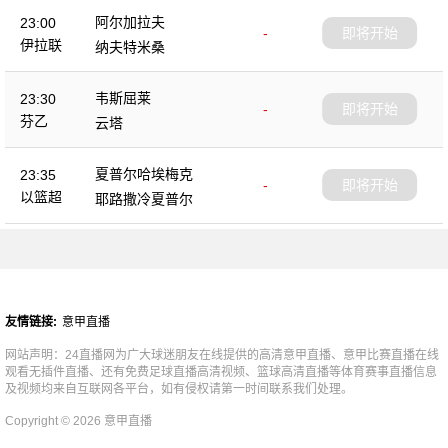
阿尔加拉夫
23:00
-
即将开始
伊拉联
纳夫特米桑
韦斯屈莱
23:30
-
即将开始
芬乙
云塔
夏普尔哈埃梅克
23:35
-
即将开始
以篮超
耶路撒冷夏普尔
友情链接:
意甲直播
网站声明：24直播网为广大球迷朋友在线提供的高清意甲直播、意甲比赛直播在线
观看无插件直播、还有免费足球直播高清视频、篮球高清直播等体育赛事直播信息
及视频均来自互联网各平台，如有侵权请第一时间联系我们处理。
Copyright © 2026 意甲直播