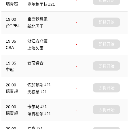
-
即将开始
瑞青超
奥尔格里特U21
宝岛梦想家
19:00
-
即将开始
台TPBL
新北国王
浙江方兴渡
19:35
-
即将开始
CBA
上海久事
云南爨合
19:35
-
即将开始
中冠
佐加顿斯U21
20:00
-
即将开始
瑞青超
天狼星U21
卡尔马U21
20:00
-
即将开始
瑞青超
法肯柏尔U21
哈肯U21
20:00