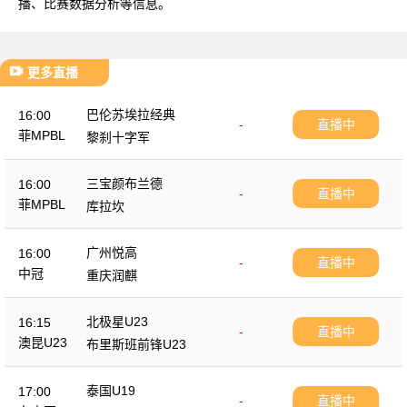
播、比赛数据分析等信息。
更多直播
巴伦苏埃拉经典
16:00
-
直播中
菲MPBL
黎刹十字军
三宝颜布兰德
16:00
-
直播中
菲MPBL
库拉坎
广州悦高
16:00
-
直播中
中冠
重庆润麒
北极星U23
16:15
-
直播中
澳昆U23
布里斯班前锋U23
泰国U19
17:00
-
直播中