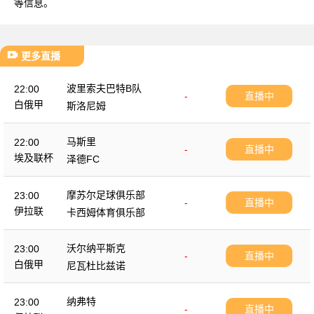
等信息。
更多直播
波里索夫巴特B队
22:00
-
直播中
白俄甲
斯洛尼姆
马斯里
22:00
-
直播中
埃及联杯
泽德FC
摩苏尔足球俱乐部
23:00
-
直播中
伊拉联
卡西姆体育俱乐部
沃尔纳平斯克
23:00
-
直播中
白俄甲
尼瓦杜比兹诺
纳弗特
23:00
-
直播中