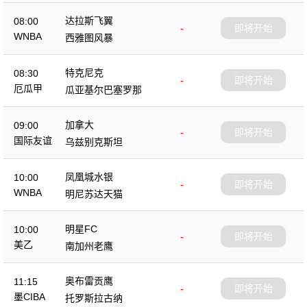
达拉斯飞翼
08:00
-
即将开始
WNBA
西雅图风暴
特克尼克
08:30
-
即将开始
厄瓜甲
瓜亚基尔巴塞罗那
加拿大
09:00
-
即将开始
国际友谊
乌兹别克斯坦
凤凰城水银
10:00
-
即将开始
WNBA
明尼苏达天猫
明星FC
10:00
-
即将开始
美乙
南加州老鹰
奥布雷贡鹰
11:15
-
即将开始
墨CIBA
托罗斯拉古纳