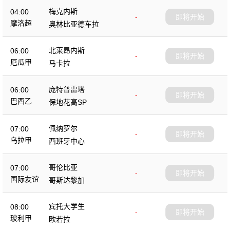
梅克内斯
04:00
-
即将开始
摩洛超
奥林比亚德车拉
北莱昂内斯
06:00
-
即将开始
厄瓜甲
马卡拉
庞特普雷塔
06:00
-
即将开始
巴西乙
保地花高SP
佩纳罗尔
07:00
-
即将开始
乌拉甲
西班牙中心
哥伦比亚
07:00
-
即将开始
国际友谊
哥斯达黎加
宾托大学生
08:00
-
即将开始
玻利甲
欧若拉