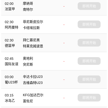
摩纳哥
02:00
-
即将开始
法篮甲
南特尔
菲尼斯皮拉尔
02:30
-
即将开始
阿丙曼特
卡纽埃拉斯
拜仁慕尼黑
02:30
-
即将开始
德篮甲
特莱克姆波恩
奥地利
02:45
-
即将开始
国际友谊
突尼斯
辛达卡拉U23
03:00
-
即将开始
葡U23杯
吉维森特U23
KFG加达巴尔
03:15
-
即将开始
冰岛乙
富佐尼