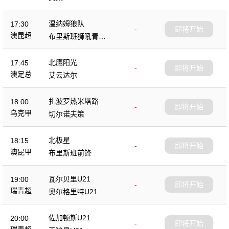
温纳姆狼队
17:30
-
即将开始
澳昆超
布里斯班狮吼青年
队
北鹰阳光
17:45
-
即将开始
澳足总
艾云达尔
扎波罗热米塔路
18:00
-
即将开始
乌克甲
切尔诺夫策
北极星
18:15
-
即将开始
澳昆甲
布里斯班前锋
瓦尔贝里U21
19:00
-
即将开始
瑞青超
奥尔格里特U21
佐加顿斯U21
20:00
-
即将开始