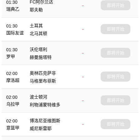
FC阿尔兰达
01:30
-
即将开始
瑞典乙
耶夫勒
土耳其
01:30
-
即将开始
国际友谊
北马其顿
沃伦塔利
01:30
-
即将开始
罗甲
赫曼施塔特
奥林匹克萨非
02:00
-
即将开始
摩洛超
马格里布菲斯
波士顿河
02:00
-
即将开始
乌拉甲
利物浦蒙特维多
博洛尼亚维图斯
02:00
-
即将开始
意篮甲
威尼斯雷耶