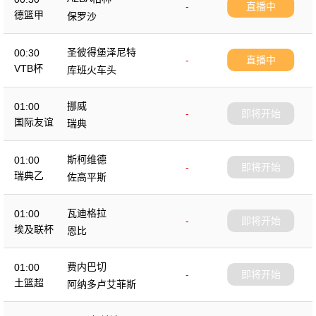
-
直播中
德篮甲
保罗沙
圣彼得堡泽尼特
00:30
-
直播中
VTB杯
库班火车头
挪威
01:00
-
即将开始
国际友谊
瑞典
斯柯维德
01:00
-
即将开始
瑞典乙
佐高平斯
瓦迪格拉
01:00
-
即将开始
埃及联杯
恩比
费内巴切
01:00
-
即将开始
土篮超
阿纳多卢艾菲斯