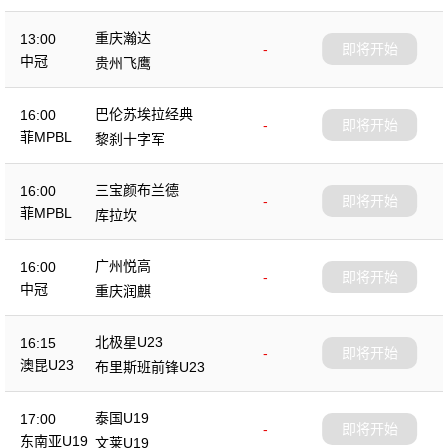
重庆瀚达
13:00
-
即将开始
中冠
贵州飞鹰
巴伦苏埃拉经典
16:00
-
即将开始
菲MPBL
黎刹十字军
三宝颜布兰德
16:00
-
即将开始
菲MPBL
库拉坎
广州悦高
16:00
-
即将开始
中冠
重庆润麒
北极星U23
16:15
-
即将开始
澳昆U23
布里斯班前锋U23
泰国U19
17:00
-
即将开始
东南亚U19
文莱U19