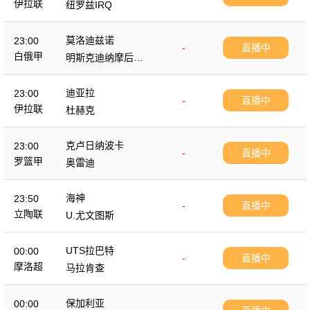
伊拉联
纽罗兹IRQ
莫洛迪兹诺
23:00
-
直播中
白俄甲
明斯克迪纳摩后备
队
迪亚拉
23:00
-
直播中
伊拉联
杜赫克
克卢日纳波卡
23:00
-
直播中
罗篮甲
奥雷迪
海神
23:50
-
直播中
立陶联
U.尤文图斯
UTS拉巴特
00:00
-
直播中
摩洛超
马拉肯查
保加利亚
00:00