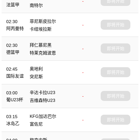
-
即将开始
法篮甲
南特尔
菲尼斯皮拉尔
02:30
-
即将开始
阿丙曼特
卡纽埃拉斯
拜仁慕尼黑
02:30
-
即将开始
德篮甲
特莱克姆波恩
奥地利
02:45
-
即将开始
国际友谊
突尼斯
辛达卡拉U23
03:00
-
即将开始
葡U23杯
吉维森特U23
KFG加达巴尔
03:15
-
即将开始
冰岛乙
富佐尼
梅克内斯