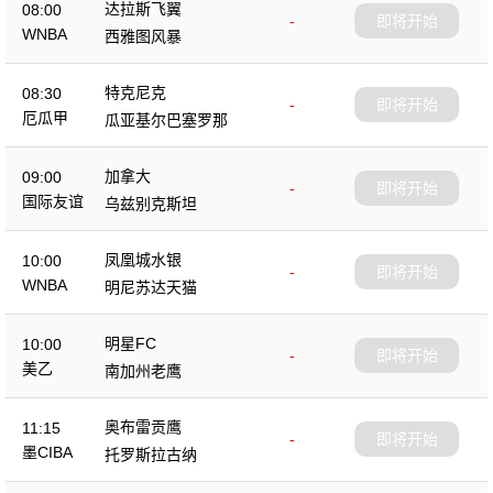
达拉斯飞翼
08:00
-
即将开始
WNBA
西雅图风暴
特克尼克
08:30
-
即将开始
厄瓜甲
瓜亚基尔巴塞罗那
加拿大
09:00
-
即将开始
国际友谊
乌兹别克斯坦
凤凰城水银
10:00
-
即将开始
WNBA
明尼苏达天猫
明星FC
10:00
-
即将开始
美乙
南加州老鹰
奥布雷贡鹰
11:15
-
即将开始
墨CIBA
托罗斯拉古纳