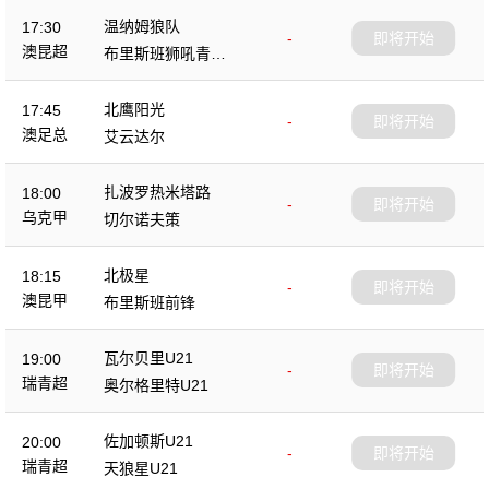
温纳姆狼队
17:30
-
即将开始
澳昆超
布里斯班狮吼青年
队
北鹰阳光
17:45
-
即将开始
澳足总
艾云达尔
扎波罗热米塔路
18:00
-
即将开始
乌克甲
切尔诺夫策
北极星
18:15
-
即将开始
澳昆甲
布里斯班前锋
瓦尔贝里U21
19:00
-
即将开始
瑞青超
奥尔格里特U21
佐加顿斯U21
20:00
-
即将开始
瑞青超
天狼星U21