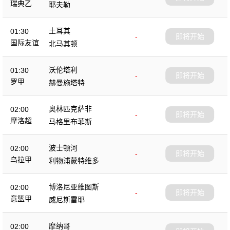
瑞典乙
耶夫勒
土耳其
01:30
-
即将开始
国际友谊
北马其顿
沃伦塔利
01:30
-
即将开始
罗甲
赫曼施塔特
奥林匹克萨非
02:00
-
即将开始
摩洛超
马格里布菲斯
波士顿河
02:00
-
即将开始
乌拉甲
利物浦蒙特维多
博洛尼亚维图斯
02:00
-
即将开始
意篮甲
威尼斯雷耶
摩纳哥
02:00