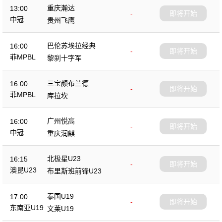
重庆瀚达
13:00
-
即将开始
中冠
贵州飞鹰
巴伦苏埃拉经典
16:00
-
即将开始
菲MPBL
黎刹十字军
三宝颜布兰德
16:00
-
即将开始
菲MPBL
库拉坎
广州悦高
16:00
-
即将开始
中冠
重庆润麒
北极星U23
16:15
-
即将开始
澳昆U23
布里斯班前锋U23
泰国U19
17:00
-
即将开始
东南亚U19
文莱U19