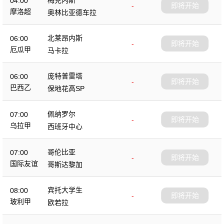
04:00
-
即将开始
摩洛超
奥林比亚德车拉
北莱昂内斯
06:00
-
即将开始
厄瓜甲
马卡拉
庞特普雷塔
06:00
-
即将开始
巴西乙
保地花高SP
佩纳罗尔
07:00
-
即将开始
乌拉甲
西班牙中心
哥伦比亚
07:00
-
即将开始
国际友谊
哥斯达黎加
宾托大学生
08:00
-
即将开始
玻利甲
欧若拉