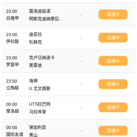
莫洛迪兹诺
23:00
-
直播中
白俄甲
明斯克迪纳摩后备
队
迪亚拉
23:00
-
直播中
伊拉联
杜赫克
克卢日纳波卡
23:00
-
直播中
罗篮甲
奥雷迪
海神
23:50
-
直播中
立陶联
U.尤文图斯
UTS拉巴特
00:00
-
直播中
摩洛超
马拉肯查
保加利亚
00:00
-
直播中
国际友谊
黑山