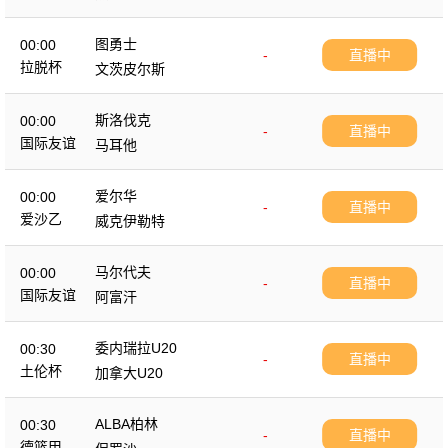
图勇士
00:00
-
直播中
拉脱杯
文茨皮尔斯
斯洛伐克
00:00
-
直播中
国际友谊
马耳他
爱尔华
00:00
-
直播中
爱沙乙
威克伊勒特
马尔代夫
00:00
-
直播中
国际友谊
阿富汗
委内瑞拉U20
00:30
-
直播中
土伦杯
加拿大U20
ALBA柏林
00:30
-
直播中
德篮甲