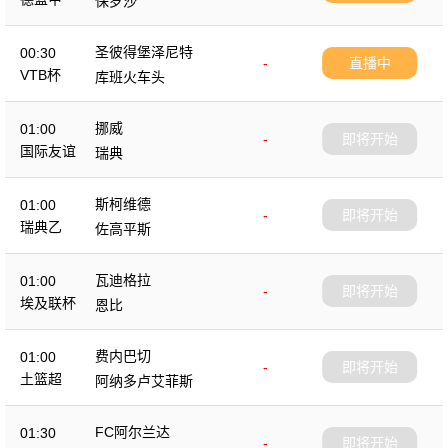
保罗沙
圣彼得堡泽尼特
00:30
-
直播中
VTB杯
库班火车头
挪威
01:00
-
即将开始
国际友谊
瑞典
斯柯维德
01:00
-
即将开始
瑞典乙
佐高平斯
瓦迪格拉
01:00
-
即将开始
埃及联杯
恩比
费内巴切
01:00
-
即将开始
土篮超
阿纳多卢艾菲斯
FC阿尔兰达
01:30
-
即将开始