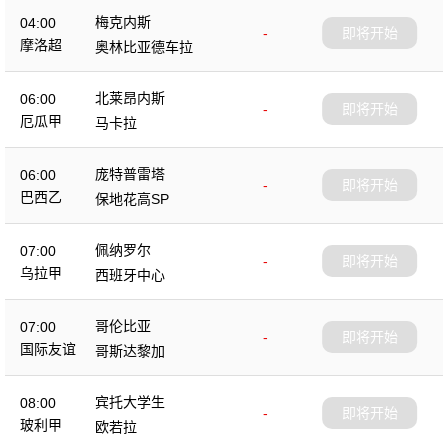
梅克内斯
04:00
-
即将开始
摩洛超
奥林比亚德车拉
北莱昂内斯
06:00
-
即将开始
厄瓜甲
马卡拉
庞特普雷塔
06:00
-
即将开始
巴西乙
保地花高SP
佩纳罗尔
07:00
-
即将开始
乌拉甲
西班牙中心
哥伦比亚
07:00
-
即将开始
国际友谊
哥斯达黎加
宾托大学生
08:00
-
即将开始
玻利甲
欧若拉