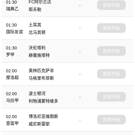
FC阿尔兰达
01:30
-
即将开始
瑞典乙
耶夫勒
土耳其
01:30
-
即将开始
国际友谊
北马其顿
沃伦塔利
01:30
-
即将开始
罗甲
赫曼施塔特
奥林匹克萨非
02:00
-
即将开始
摩洛超
马格里布菲斯
波士顿河
02:00
-
即将开始
乌拉甲
利物浦蒙特维多
博洛尼亚维图斯
02:00
-
即将开始
意篮甲
威尼斯雷耶