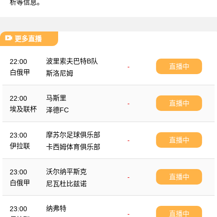
析等信息。
更多直播
波里索夫巴特B队
22:00
-
直播中
白俄甲
斯洛尼姆
马斯里
22:00
-
直播中
埃及联杯
泽德FC
摩苏尔足球俱乐部
23:00
-
直播中
伊拉联
卡西姆体育俱乐部
沃尔纳平斯克
23:00
-
直播中
白俄甲
尼瓦杜比兹诺
纳弗特
23:00
-
直播中