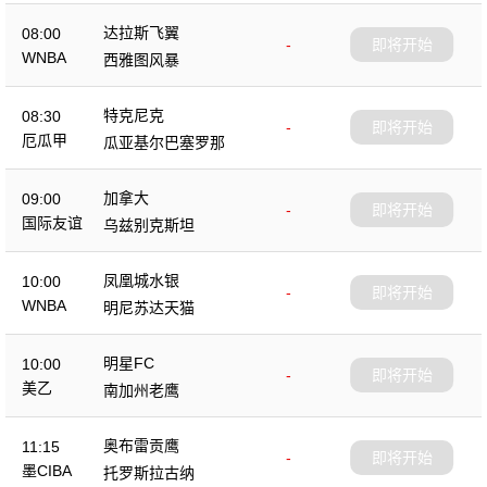
达拉斯飞翼
08:00
-
即将开始
WNBA
西雅图风暴
特克尼克
08:30
-
即将开始
厄瓜甲
瓜亚基尔巴塞罗那
加拿大
09:00
-
即将开始
国际友谊
乌兹别克斯坦
凤凰城水银
10:00
-
即将开始
WNBA
明尼苏达天猫
明星FC
10:00
-
即将开始
美乙
南加州老鹰
奥布雷贡鹰
11:15
-
即将开始
墨CIBA
托罗斯拉古纳