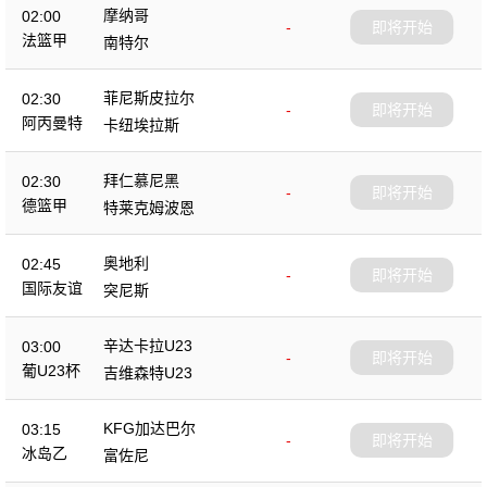
摩纳哥
02:00
-
即将开始
法篮甲
南特尔
菲尼斯皮拉尔
02:30
-
即将开始
阿丙曼特
卡纽埃拉斯
拜仁慕尼黑
02:30
-
即将开始
德篮甲
特莱克姆波恩
奥地利
02:45
-
即将开始
国际友谊
突尼斯
辛达卡拉U23
03:00
-
即将开始
葡U23杯
吉维森特U23
KFG加达巴尔
03:15
-
即将开始
冰岛乙
富佐尼