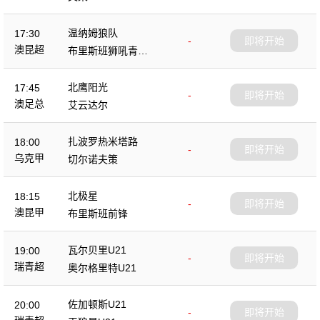
温纳姆狼队
17:30
-
即将开始
澳昆超
布里斯班狮吼青年
队
北鹰阳光
17:45
-
即将开始
澳足总
艾云达尔
扎波罗热米塔路
18:00
-
即将开始
乌克甲
切尔诺夫策
北极星
18:15
-
即将开始
澳昆甲
布里斯班前锋
瓦尔贝里U21
19:00
-
即将开始
瑞青超
奥尔格里特U21
佐加顿斯U21
20:00
-
即将开始