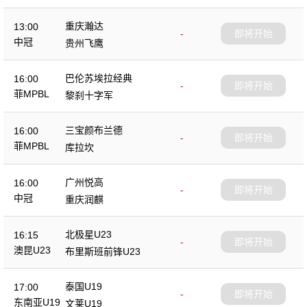
重庆瀚达
13:00
-
即将开始
中冠
贵州飞鹰
巴伦苏埃拉经典
16:00
-
即将开始
菲MPBL
黎刹十字军
三宝颜布兰德
16:00
-
即将开始
菲MPBL
库拉坎
广州悦高
16:00
-
即将开始
中冠
重庆润麒
北极星U23
16:15
-
即将开始
澳昆U23
布里斯班前锋U23
泰国U19
17:00
-
即将开始
东南亚U19
文莱U19