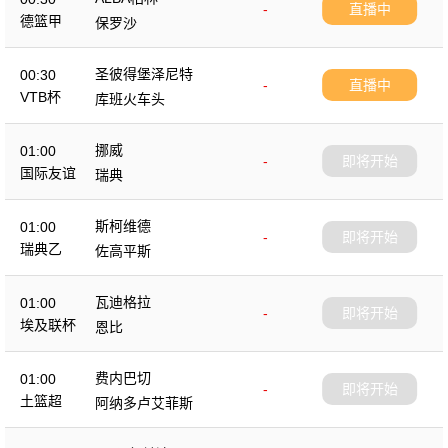
-
直播中
德篮甲
保罗沙
圣彼得堡泽尼特
00:30
-
直播中
VTB杯
库班火车头
挪威
01:00
-
即将开始
国际友谊
瑞典
斯柯维德
01:00
-
即将开始
瑞典乙
佐高平斯
瓦迪格拉
01:00
-
即将开始
埃及联杯
恩比
费内巴切
01:00
-
即将开始
土篮超
阿纳多卢艾菲斯