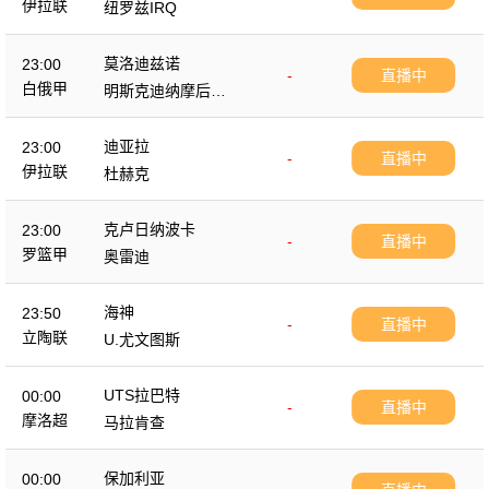
伊拉联
纽罗兹IRQ
莫洛迪兹诺
23:00
-
直播中
白俄甲
明斯克迪纳摩后备
队
迪亚拉
23:00
-
直播中
伊拉联
杜赫克
克卢日纳波卡
23:00
-
直播中
罗篮甲
奥雷迪
海神
23:50
-
直播中
立陶联
U.尤文图斯
UTS拉巴特
00:00
-
直播中
摩洛超
马拉肯查
保加利亚
00:00