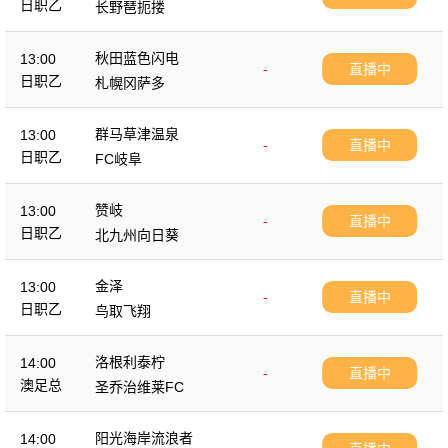
日职乙
长野琶扼搂
秋田蓝色闪电
13:00
-
直播中
日职乙
札幌冈萨多
群马草津温泉
13:00
-
直播中
日职乙
FC岐阜
赞岐
13:00
-
直播中
日职乙
北九州向日葵
金泽
13:00
-
直播中
日职乙
鸟取飞翔
洛根利泰柠
14:00
-
直播中
澳足总
圣乔治维莱FC
阳光海岸流浪者
14:00