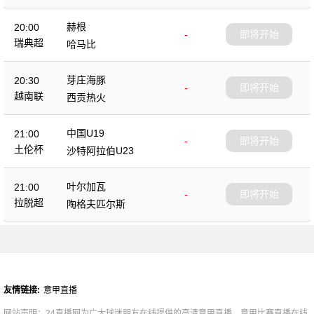
赫根
20:00
-
即将开始
瑞典超
哈马比
芽庄海豚
20:30
-
即将开始
越南联
西贡热火
中国U19
21:00
-
即将开始
土伦杯
沙特阿拉伯U23
叶尔加瓦
21:00
-
即将开始
拉脱超
陶格夫匹尔斯
友情链接:
意甲直播
网站声明：24直播网为广大球迷朋友在线提供的高清意甲直播、意甲比赛直播在线