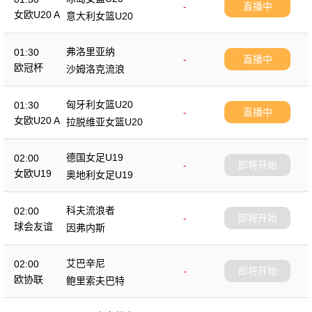
-
直播中
女欧U20 A
意大利女篮U20
弗洛里亚纳
01:30
-
直播中
欧冠杯
沙姆洛克流浪
匈牙利女篮U20
01:30
-
直播中
女欧U20 A
拉脱维亚女篮U20
德国女足U19
02:00
-
即将开始
女欧U19
奥地利女足U19
科夫流浪者
02:00
-
即将开始
球会友谊
因弗内斯
艾巴辛尼
02:00
-
即将开始
欧协联
鲍里索夫巴特