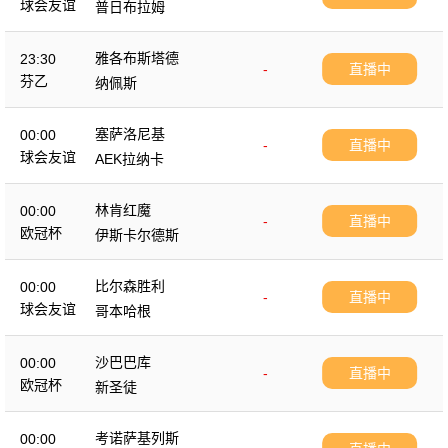
球会友谊
普日布拉姆
雅各布斯塔德
23:30
-
直播中
芬乙
纳佩斯
塞萨洛尼基
00:00
-
直播中
球会友谊
AEK拉纳卡
林肯红魔
00:00
-
直播中
欧冠杯
伊斯卡尔德斯
比尔森胜利
00:00
-
直播中
球会友谊
哥本哈根
沙巴巴库
00:00
-
直播中
欧冠杯
新圣徒
考诺萨基列斯
00:00