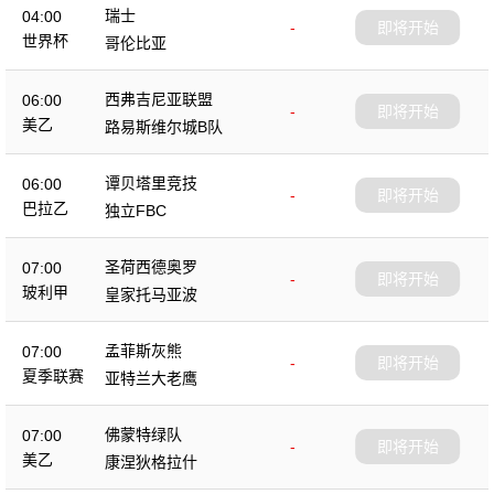
瑞士
04:00
-
即将开始
世界杯
哥伦比亚
西弗吉尼亚联盟
06:00
-
即将开始
美乙
路易斯维尔城B队
谭贝塔里竞技
06:00
-
即将开始
巴拉乙
独立FBC
圣荷西德奥罗
07:00
-
即将开始
玻利甲
皇家托马亚波
孟菲斯灰熊
07:00
-
即将开始
夏季联赛
亚特兰大老鹰
佛蒙特绿队
07:00
-
即将开始
美乙
康涅狄格拉什