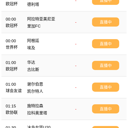
-
直播中
欧冠杯
德利塔
阿拉特亚美尼亚
00:00
-
直播中
欧冠杯
里加FC
阿根廷
00:00
-
直播中
世界杯
埃及
华达
01:00
-
直播中
欧冠杯
古比斯
谢尔伯恩
01:00
-
直播中
球会友谊
凯尔特人
施特拉森
01:15
-
直播中
欧协联
拉科奥里塔
冰岛女篮U20
01:30