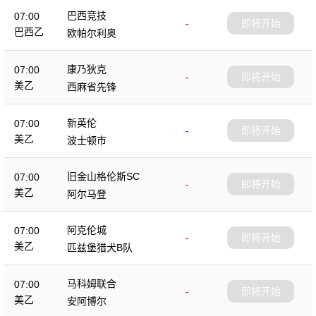
巴西竞技
07:00
-
即将开始
巴西乙
欧帕尔利奥
康乃狄克
07:00
-
即将开始
美乙
西麻省先锋
新英伦
07:00
-
即将开始
美乙
波士顿市
旧金山格伦斯SC
07:00
-
即将开始
美乙
阿尔马登
阿克伦城
07:00
-
即将开始
美乙
匹兹堡猎犬B队
马科姆联合
07:00
-
即将开始
美乙
安阿博尔