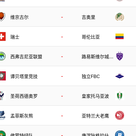
-
维京古尔
吉奥里
-
瑞士
哥伦比亚
-
西弗吉尼亚联盟
路易斯维尔城B
队
-
谭贝塔里竞技
独立FBC
-
圣荷西德奥罗
皇家托马亚波
-
孟菲斯灰熊
亚特兰大老鹰
-
佛蒙特绿队
康涅狄格拉什