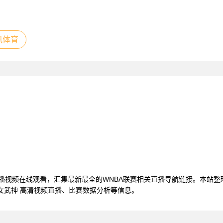
讯体育
直播视频在线观看，汇集最新最全的WNBA联赛相关直播导航链接。本站
女武神 高清视频直播、比赛数据分析等信息。