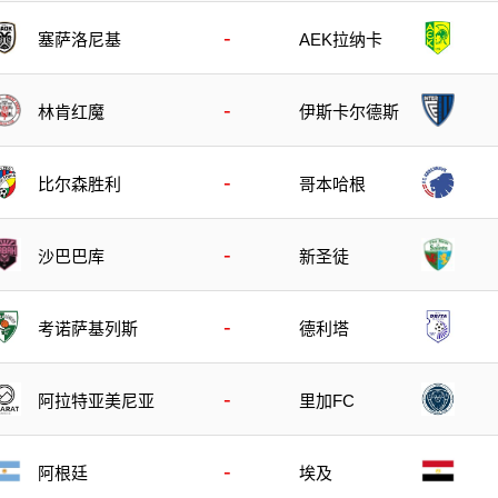
-
塞萨洛尼基
AEK拉纳卡
-
林肯红魔
伊斯卡尔德斯
-
比尔森胜利
哥本哈根
-
沙巴巴库
新圣徒
-
考诺萨基列斯
德利塔
-
阿拉特亚美尼亚
里加FC
-
阿根廷
埃及