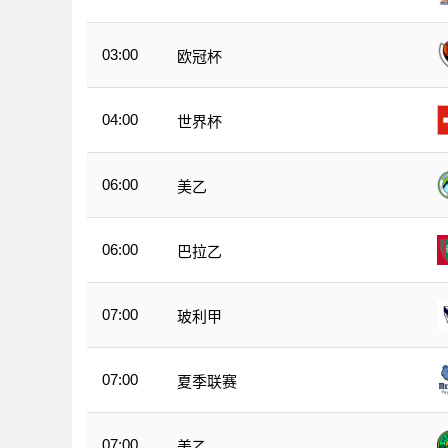
03:00
欧冠杯
04:00
世界杯
06:00
美乙
06:00
巴拉乙
07:00
玻利甲
07:00
夏季联赛
07:00
美乙