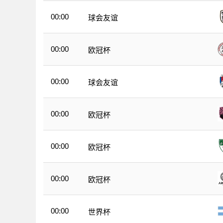
00:00
球会友谊
00:00
欧冠杯
00:00
球会友谊
00:00
欧冠杯
00:00
欧冠杯
00:00
欧冠杯
00:00
世界杯