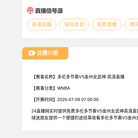
高清直播
咪咕体育
免费直播
腾
比赛介绍
【赛事名称】
多伦多节奏VS金州女武神 高清直播
【赛事分类】
WNBA
【开赛时间】
2026-07-09 07:00:00
24直播网实时提供免费多伦多节奏VS金州女武神高清
球迷朋友提供一个便捷的途径莱收看多伦多节奏VS金州