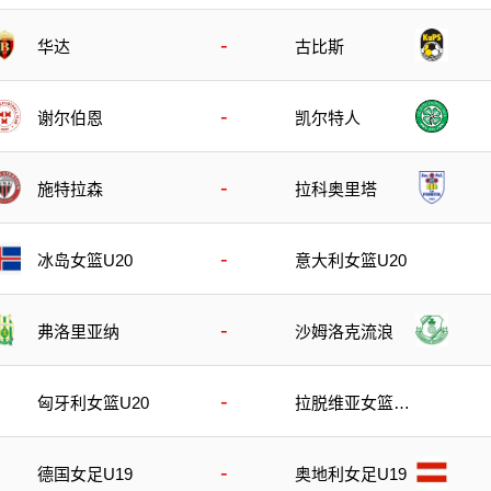
-
华达
古比斯
-
谢尔伯恩
凯尔特人
-
施特拉森
拉科奥里塔
-
冰岛女篮U20
意大利女篮U20
-
弗洛里亚纳
沙姆洛克流浪
-
匈牙利女篮U20
拉脱维亚女篮U2
0
-
德国女足U19
奥地利女足U19