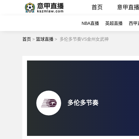
首页
意甲直
NBA直播
英超直播
西甲
首页
>
篮球直播
>
多伦多节奏VS金州女武神
多伦多节奏