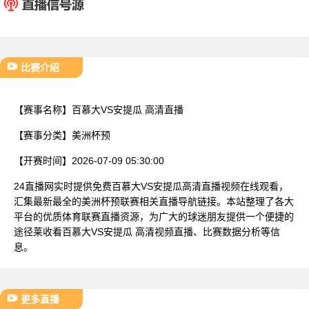
已结束
比赛介绍
【赛事名称】
百慕大VS安提瓜 高清直播
【赛事分类】
美洲杯预
【开赛时间】
2026-07-09 05:30:00
24直播网实时提供免费百慕大VS安提瓜高清直播视频在线观看，
汇集最新最全的美洲杯预联赛相关直播导航链接。本站整理了各大
平台的优质体育联赛直播资源，为广大的球迷朋友提供一个便捷的
途径莱收看百慕大VS安提瓜 高清视频直播、比赛数据分析等信
息。
更多直播