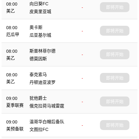
向日葵FC
08:00
-
即将开始
美乙
皮奥里亚城
奥卡斯
08:00
-
即将开始
厄瓜甲
瓜亚基尔城
斯普林菲尔德
08:00
-
即将开始
美乙
德莫因斯
泰克索马
08:00
-
即将开始
美乙
丹顿迪亚波罗
犹他爵士
09:00
-
即将开始
夏季联赛
俄克拉荷马城雷霆
温哥华白帽后备队
09:00
-
即将开始
美预备联
文图拉FC