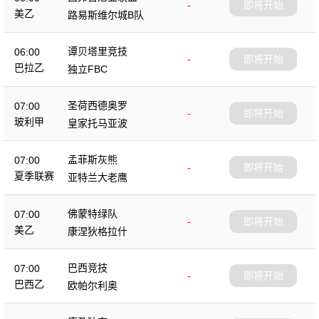
-
即将开始
美乙
路易斯维尔城B队
谭贝塔里竞技
06:00
-
即将开始
巴拉乙
独立FBC
圣荷西德奥罗
07:00
-
即将开始
玻利甲
皇家托马亚波
孟菲斯灰熊
07:00
-
即将开始
夏季联赛
亚特兰大老鹰
佛蒙特绿队
07:00
-
即将开始
美乙
康涅狄格拉什
巴西竞技
07:00
-
即将开始
巴西乙
欧帕尔利奥