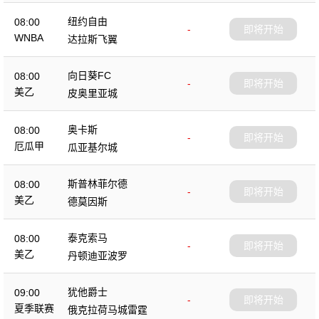
纽约自由
08:00
-
即将开始
WNBA
达拉斯飞翼
向日葵FC
08:00
-
即将开始
美乙
皮奥里亚城
奥卡斯
08:00
-
即将开始
厄瓜甲
瓜亚基尔城
斯普林菲尔德
08:00
-
即将开始
美乙
德莫因斯
泰克索马
08:00
-
即将开始
美乙
丹顿迪亚波罗
犹他爵士
09:00
-
即将开始
夏季联赛
俄克拉荷马城雷霆