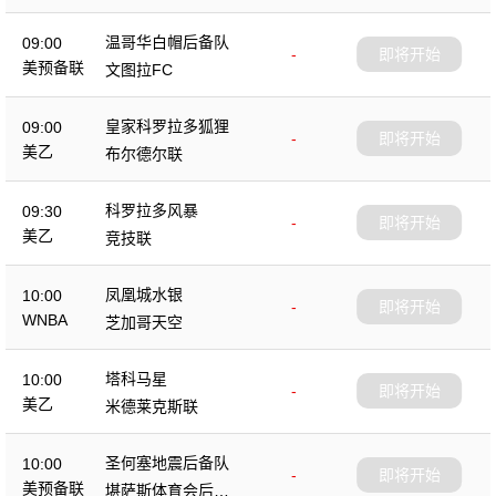
温哥华白帽后备队
09:00
-
即将开始
美预备联
文图拉FC
皇家科罗拉多狐狸
09:00
-
即将开始
美乙
布尔德尔联
科罗拉多风暴
09:30
-
即将开始
美乙
竞技联
凤凰城水银
10:00
-
即将开始
WNBA
芝加哥天空
塔科马星
10:00
-
即将开始
美乙
米德莱克斯联
圣何塞地震后备队
10:00
-
即将开始
美预备联
堪萨斯体育会后备