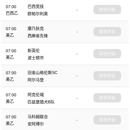
巴西竞技
07:00
-
即将开始
巴西乙
欧帕尔利奥
康乃狄克
07:00
-
即将开始
美乙
西麻省先锋
新英伦
07:00
-
即将开始
美乙
波士顿市
旧金山格伦斯SC
07:00
-
即将开始
美乙
阿尔马登
阿克伦城
07:00
-
即将开始
美乙
匹兹堡猎犬B队
马科姆联合
07:00
-
即将开始
美乙
安阿博尔