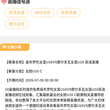
已结束
高清直播
咪咕体育
免费直播
腾讯体育
比赛介绍
【赛事名称】
直布罗陀女篮U16VS摩尔多瓦女篮U16 高清直播
【赛事分类】
女欧U16 C
【开赛时间】
2026-07-09 00:30:00
24直播网实时提供免费直布罗陀女篮U16VS摩尔多瓦女篮U16高清
直播视频在线观看，汇集最新最全的女欧U16 C联赛相关直播导航
链接。本站整理了各大平台的优质体育联赛直播资源，为广大的球
迷朋友提供一个便捷的途径莱收看直布罗陀女篮U16VS摩尔多瓦女