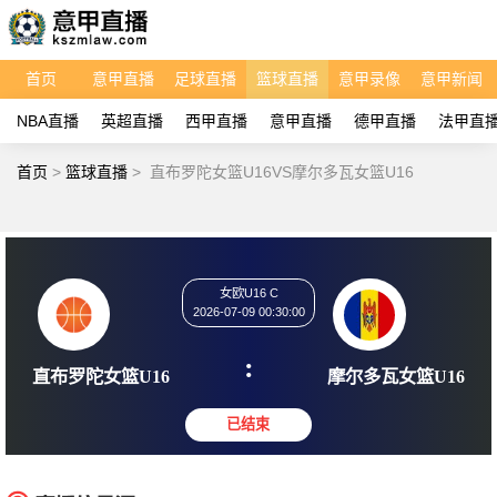
首页
意甲直播
足球直播
篮球直播
意甲录像
意甲新闻
NBA直播
英超直播
西甲直播
意甲直播
德甲直播
法甲直
首页
>
篮球直播
>
直布罗陀女篮U16VS摩尔多瓦女篮U16
女欧U16 C
2026-07-09 00:30:00
:
直布罗陀女篮U16
摩尔多瓦女