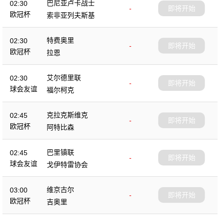
巴尼亚卢卡战士
02:30
-
即将开始
欧冠杯
索非亚列夫斯基
特费奥里
02:30
-
即将开始
欧冠杯
拉恩
艾尔德里联
02:30
-
即将开始
球会友谊
福尔柯克
克拉克斯维克
02:45
-
即将开始
欧冠杯
阿特比森
巴里镇联
02:45
-
即将开始
球会友谊
戈伊特雷协会
维京古尔
03:00
-
即将开始
欧冠杯
吉奥里