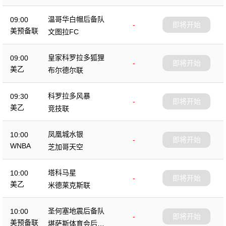
温哥华白帽后备队
09:00
-
即将开始
美预备联
文图拉FC
皇家科罗拉多狐狸
09:00
-
即将开始
美乙
布尔德尔联
科罗拉多风暴
09:30
-
即将开始
美乙
竞技联
凤凰城水银
10:00
-
即将开始
WNBA
芝加哥天空
塔科马星
10:00
-
即将开始
美乙
米德莱克斯联
圣何塞地震后备队
10:00
-
即将开始
美预备联
堪萨斯体育会后备