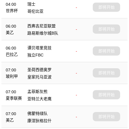
瑞士
04:00
-
即将开始
世界杯
哥伦比亚
西弗吉尼亚联盟
06:00
-
即将开始
美乙
路易斯维尔城B队
谭贝塔里竞技
06:00
-
即将开始
巴拉乙
独立FBC
圣荷西德奥罗
07:00
-
即将开始
玻利甲
皇家托马亚波
孟菲斯灰熊
07:00
-
即将开始
夏季联赛
亚特兰大老鹰
佛蒙特绿队
07:00
-
即将开始
美乙
康涅狄格拉什