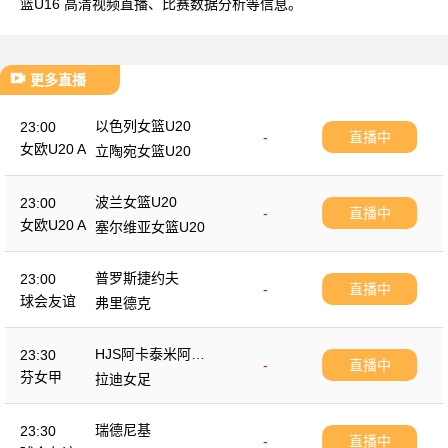
篮U16 高清视频直播、比赛数据分析等信息。
更多直播
以色列女篮U20
23:00
-
直播中
女欧U20 A
立陶宛女篮U20
波兰女篮U20
23:00
-
直播中
女欧U20 A
塞尔维亚女篮U20
普罗斯捷约夫
23:00
-
直播中
球会友谊
弗里德克
HJS阿卡泰米阿女
23:30
-
直播中
足
芬女甲
拉迪女足
瑞德尼基
23:30
-
直播中