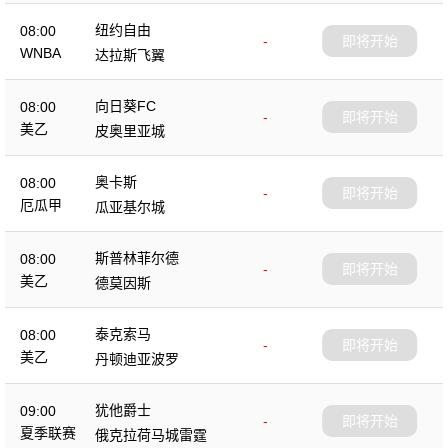
纽约自由
08:00
-
即将开始
WNBA
达拉斯飞翼
向日葵FC
08:00
-
即将开始
美乙
皮奥里亚城
奥卡斯
08:00
-
即将开始
厄瓜甲
瓜亚基尔城
斯普林菲尔德
08:00
-
即将开始
美乙
德莫因斯
泰克索马
08:00
-
即将开始
美乙
丹顿迪亚波罗
犹他爵士
09:00
-
即将开始
夏季联赛
俄克拉荷马城雷霆