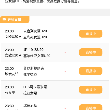
亚女篮U16 高清视频直播、比赛数据分析等信息。
更多直播
以色列女篮U20
23:00
-
直播中
女欧U20 A
立陶宛女篮U20
波兰女篮U20
23:00
-
直播中
女欧U20 A
塞尔维亚女篮U20
普罗斯捷约夫
23:00
-
直播中
球会友谊
弗里德克
HJS阿卡泰米阿女
23:30
-
直播中
足
芬女甲
拉迪女足
瑞德尼基
23:30
-
直播中