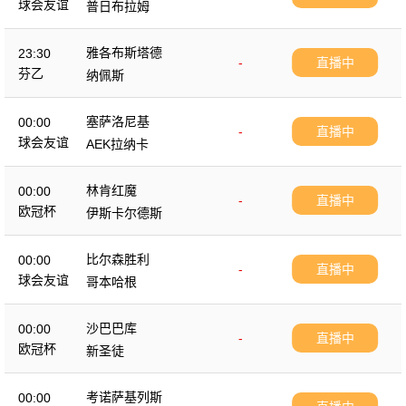
球会友谊
普日布拉姆
雅各布斯塔德
23:30
-
直播中
芬乙
纳佩斯
塞萨洛尼基
00:00
-
直播中
球会友谊
AEK拉纳卡
林肯红魔
00:00
-
直播中
欧冠杯
伊斯卡尔德斯
比尔森胜利
00:00
-
直播中
球会友谊
哥本哈根
沙巴巴库
00:00
-
直播中
欧冠杯
新圣徒
考诺萨基列斯
00:00