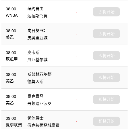
纽约自由
08:00
-
即将开始
WNBA
达拉斯飞翼
向日葵FC
08:00
-
即将开始
美乙
皮奥里亚城
奥卡斯
08:00
-
即将开始
厄瓜甲
瓜亚基尔城
斯普林菲尔德
08:00
-
即将开始
美乙
德莫因斯
泰克索马
08:00
-
即将开始
美乙
丹顿迪亚波罗
犹他爵士
09:00
-
即将开始
夏季联赛
俄克拉荷马城雷霆