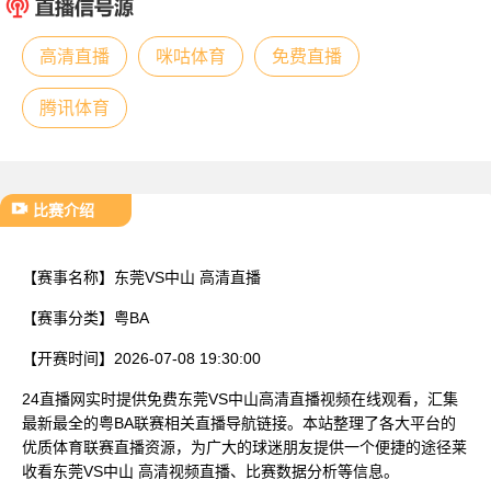
已结束
高清直播
咪咕体育
免费直播
腾讯体育
比赛介绍
【赛事名称】
东莞VS中山 高清直播
【赛事分类】
粤BA
【开赛时间】
2026-07-08 19:30:00
24直播网实时提供免费东莞VS中山高清直播视频在线观看，汇集
最新最全的粤BA联赛相关直播导航链接。本站整理了各大平台的
优质体育联赛直播资源，为广大的球迷朋友提供一个便捷的途径莱
收看东莞VS中山 高清视频直播、比赛数据分析等信息。