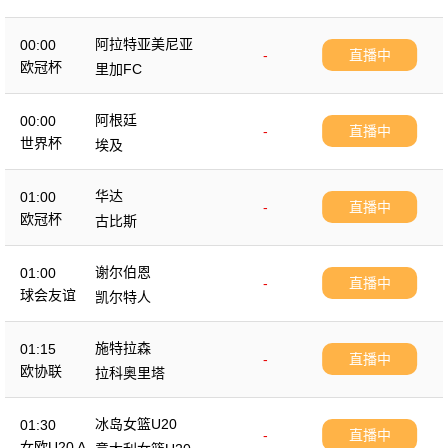
阿拉特亚美尼亚
00:00
-
直播中
欧冠杯
里加FC
阿根廷
00:00
-
直播中
世界杯
埃及
华达
01:00
-
直播中
欧冠杯
古比斯
谢尔伯恩
01:00
-
直播中
球会友谊
凯尔特人
施特拉森
01:15
-
直播中
欧协联
拉科奥里塔
冰岛女篮U20
01:30
-
直播中
女欧U20 A