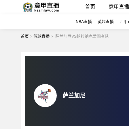
首页
意甲直
NBA直播
英超直播
西甲
首页
>
篮球直播
>
萨兰加尼VS帕拉纳克爱国者队
萨兰加尼