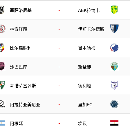
-
塞萨洛尼基
AEK拉纳卡
-
林肯红魔
伊斯卡尔德斯
-
比尔森胜利
哥本哈根
-
沙巴巴库
新圣徒
-
考诺萨基列斯
德利塔
-
阿拉特亚美尼亚
里加FC
-
阿根廷
埃及