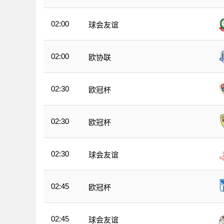
02:00
球会友谊
02:00
欧协联
02:30
欧冠杯
02:30
欧冠杯
02:30
球会友谊
02:45
欧冠杯
02:45
球会友谊