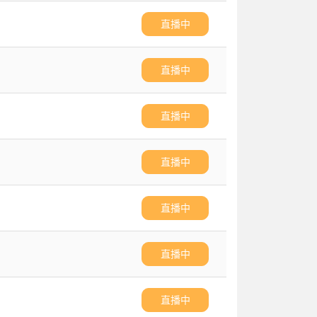
直播中
直播中
直播中
直播中
直播中
直播中
直播中