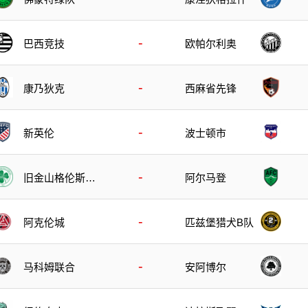
-
巴西竞技
欧帕尔利奥
-
康乃狄克
西麻省先锋
-
波士顿市
新英伦
-
旧金山格伦斯S
阿尔马登
C
-
阿克伦城
匹兹堡猎犬B队
-
马科姆联合
安阿博尔