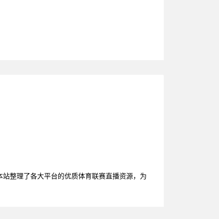
。本站整理了各大平台的优质体育联赛直播资源，为