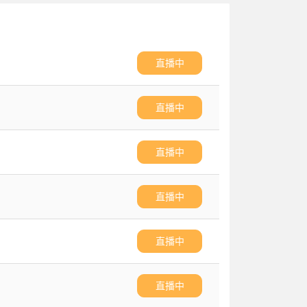
直播中
直播中
直播中
直播中
直播中
直播中