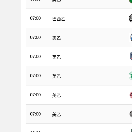
07:00
巴西乙
07:00
美乙
07:00
美乙
07:00
美乙
07:00
美乙
07:00
美乙