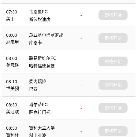
韦恩堡FC
07:30
-
即将开始
美甲
斯波坎速度
瓜亚基尔巴塞罗那
08:00
-
即将开始
厄瓜甲
库恩卡
路易斯维尔FC
08:00
-
即将开始
美冠联
哈特福德竞技
委内瑞拉
08:10
-
即将开始
世美预
巴西
塔尔萨FC
08:30
-
即将开始
美冠联
萨克拉门托
智利天主大学
08:30
-
即将开始
智利杯
科比亚波