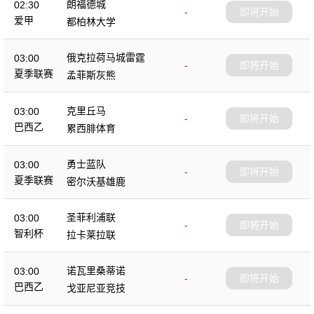
朗福德城
02:30
-
即将开始
爱甲
都柏林大学
俄克拉荷马城雷霆
03:00
-
即将开始
夏季联赛
孟菲斯灰熊
克里丘马
03:00
-
即将开始
巴西乙
累西腓体育
勇士蓝队
03:00
-
即将开始
夏季联赛
密尔沃基雄鹿
圣菲利浦联
03:00
-
即将开始
智利杯
拉卡莱拉联
诺瓦里桑蒂诺
03:00
-
即将开始
巴西乙
戈亚尼亚竞技