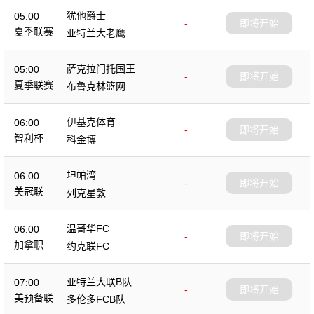
犹他爵士
05:00
-
即将开始
夏季联赛
亚特兰大老鹰
萨克拉门托国王
05:00
-
即将开始
夏季联赛
布鲁克林篮网
伊基克体育
06:00
-
即将开始
智利杯
科金博
坦帕湾
06:00
-
即将开始
美冠联
列克星敦
温哥华FC
06:00
-
即将开始
加拿职
约克联FC
亚特兰大联B队
07:00
-
即将开始
美预备联
多伦多FCB队