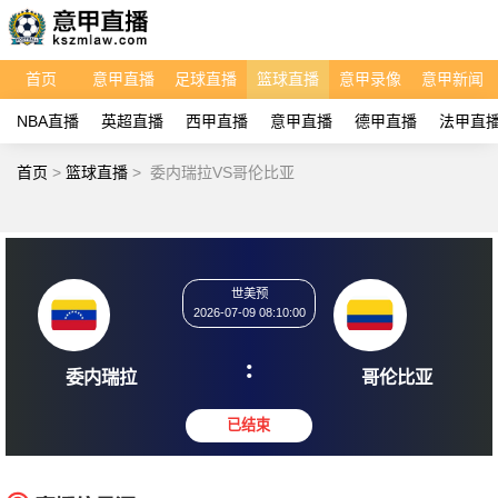
首页
意甲直播
足球直播
篮球直播
意甲录像
意甲新闻
NBA直播
英超直播
西甲直播
意甲直播
德甲直播
法甲直
首页
>
篮球直播
>
委内瑞拉VS哥伦比亚
世美预
2026-07-09 08:10:00
:
委内瑞拉
哥伦