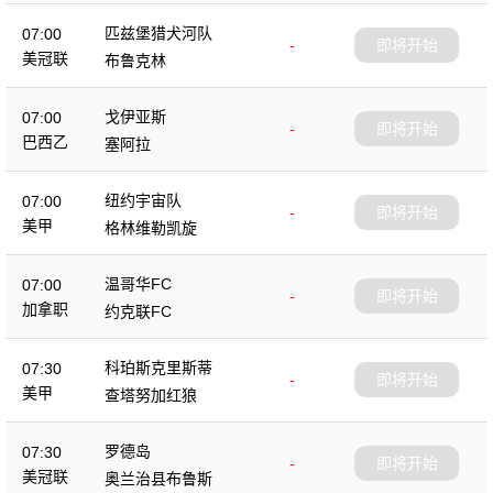
匹兹堡猎犬河队
07:00
-
即将开始
美冠联
布鲁克林
戈伊亚斯
07:00
-
即将开始
巴西乙
塞阿拉
纽约宇宙队
07:00
-
即将开始
美甲
格林维勒凯旋
温哥华FC
07:00
-
即将开始
加拿职
约克联FC
科珀斯克里斯蒂
07:30
-
即将开始
美甲
查塔努加红狼
罗德岛
07:30
-
即将开始
美冠联
奥兰治县布鲁斯