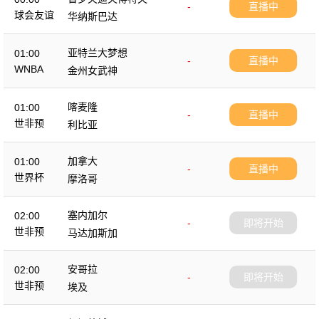
-
直播中
球会友谊
华纳斯巴达
亚特兰大梦想
01:00
-
直播中
WNBA
金州女武神
喀麦隆
01:00
-
直播中
世非预
利比亚
加拿大
01:00
-
直播中
世界杯
摩洛哥
塞内加尔
02:00
-
即将开始
世非预
马达加斯加
安哥拉
02:00
-
即将开始
世非预
埃及