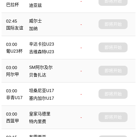
-
即将开始
巴拉杯
迪亚兹
威尔士
02:45
-
即将开始
国际友谊
加纳
辛达卡拉U23
03:00
-
即将开始
葡U23杯
吉维森特U23
SM阿尔及尔
03:00
-
即将开始
阿尔甲
贝鲁扎达
坦桑尼亚U17
03:00
-
即将开始
非青U17
塞内加尔U17
皇家马德里
03:00
-
即将开始
西篮甲
特内里费
布雷西亚