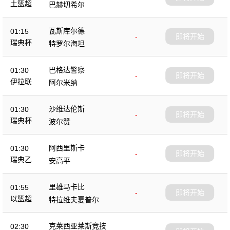
土篮超
巴赫切希尔
瓦斯库尔德
01:15
-
即将开始
瑞典杯
特罗尔海坦
巴格达警察
01:30
-
即将开始
伊拉联
阿尔米纳
沙维达伦斯
01:30
-
即将开始
瑞典杯
波尔赞
阿西里斯卡
01:30
-
即将开始
瑞典乙
安高平
里雄马卡比
01:55
-
即将开始
以篮超
特拉维夫夏普尔
克莱西亚莱斯竞技
02:30