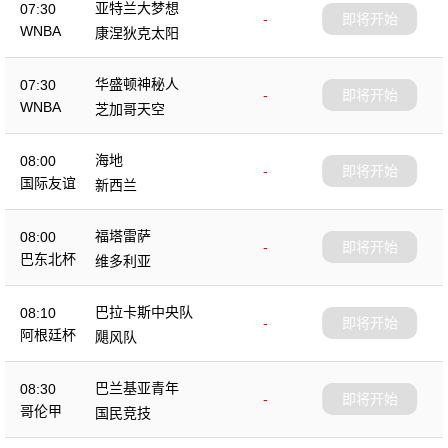
亚特兰大梦想
07:30
-
即将开始
WNBA
康涅狄克太阳
华盛顿神秘人
07:30
-
即将开始
WNBA
芝加哥天空
海地
08:00
-
即将开始
国际友谊
新西兰
福塔雷萨
08:00
-
即将开始
巴东北杯
维多利亚
巴拉卡斯中央队
08:10
-
即将开始
阿根廷杯
飓风队
巴兰基亚青年
08:30
-
即将开始
哥伦甲
国民竞技