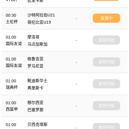
犹里卡斯
沙特阿拉伯U21
00:30
-
直播中
土伦杯
哥伦比亚U19
摩洛哥
01:00
-
即将开始
国际友谊
马达加斯加
格鲁吉亚
01:00
-
即将开始
国际友谊
罗马尼亚
靴迪斯华士
01:00
-
即将开始
瑞典杯
弗里斯卡
穆尔西亚
01:00
-
即将开始
西篮甲
巴塞罗那
贝西克塔斯
01:00
-
即将开始