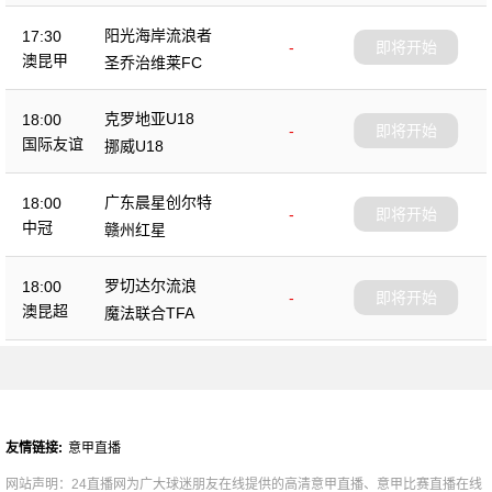
阳光海岸流浪者
17:30
-
即将开始
澳昆甲
圣乔治维莱FC
克罗地亚U18
18:00
-
即将开始
国际友谊
挪威U18
广东晨星创尔特
18:00
-
即将开始
中冠
赣州红星
罗切达尔流浪
18:00
-
即将开始
澳昆超
魔法联合TFA
友情链接:
意甲直播
网站声明：24直播网为广大球迷朋友在线提供的高清意甲直播、意甲比赛直播在线