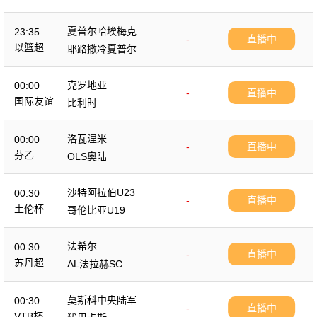
夏普尔哈埃梅克
23:35
-
直播中
以篮超
耶路撒冷夏普尔
克罗地亚
00:00
-
直播中
国际友谊
比利时
洛瓦涅米
00:00
-
直播中
芬乙
OLS奥陆
沙特阿拉伯U23
00:30
-
直播中
土伦杯
哥伦比亚U19
法希尔
00:30
-
直播中
苏丹超
AL法拉赫SC
莫斯科中央陆军
00:30
-
直播中
VTB杯