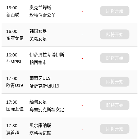
奥克兰鳄蜥
15:00
-
即将开始
新西联
坎特伯雷公羊
韩国女足
16:00
-
即将开始
东亚女足
关岛女足
伊萨贝拉考博伊斯
16:00
-
即将开始
菲MPBL
帕西格市
葡萄牙U19
17:00
-
即将开始
欧青U19
哈萨克斯坦U19
缅甸女足
17:30
-
即将开始
国际友谊
乌兹别克斯坦女足
贝尔康纳联
17:30
-
即将开始
澳首超
塔格拉诺联