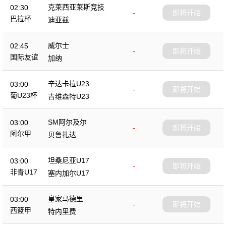
克莱西亚莱斯竞技
02:30
-
即将开始
巴拉杯
迪亚兹
威尔士
02:45
-
即将开始
国际友谊
加纳
辛达卡拉U23
03:00
-
即将开始
葡U23杯
吉维森特U23
SM阿尔及尔
03:00
-
即将开始
阿尔甲
贝鲁扎达
坦桑尼亚U17
03:00
-
即将开始
非青U17
塞内加尔U17
皇家马德里
03:00
-
即将开始
西篮甲
特内里费