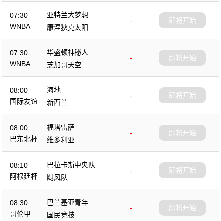
亚特兰大梦想
07:30
-
即将开始
WNBA
康涅狄克太阳
华盛顿神秘人
07:30
-
即将开始
WNBA
芝加哥天空
海地
08:00
-
即将开始
国际友谊
新西兰
福塔雷萨
08:00
-
即将开始
巴东北杯
维多利亚
巴拉卡斯中央队
08:10
-
即将开始
阿根廷杯
飓风队
巴兰基亚青年
08:30
-
即将开始
哥伦甲
国民竞技