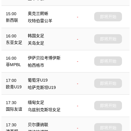
奥克兰鳄蜥
15:00
-
即将开始
新西联
坎特伯雷公羊
韩国女足
16:00
-
即将开始
东亚女足
关岛女足
伊萨贝拉考博伊斯
16:00
-
即将开始
菲MPBL
帕西格市
葡萄牙U19
17:00
-
即将开始
欧青U19
哈萨克斯坦U19
缅甸女足
17:30
-
即将开始
国际友谊
乌兹别克斯坦女足
贝尔康纳联
17:30
-
即将开始