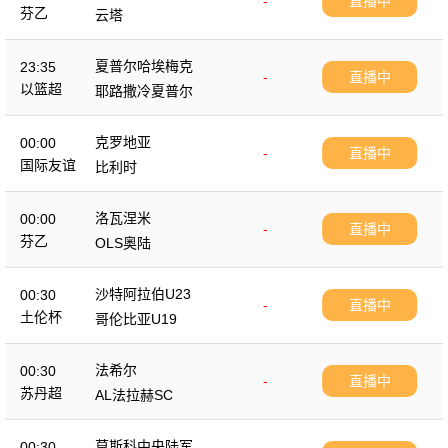
-
直播中
芬乙
云塔
夏普尔哈埃梅克
23:35
-
直播中
以篮超
耶路撒冷夏普尔
克罗地亚
00:00
-
直播中
国际友谊
比利时
洛瓦涅米
00:00
-
直播中
芬乙
OLS奥陆
沙特阿拉伯U23
00:30
-
直播中
土伦杯
哥伦比亚U19
法希尔
00:30
-
直播中
苏丹超
AL法拉赫SC
莫斯科中央陆军
00:30