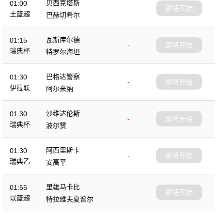
贝西克塔斯
01:00
-
即将开始
土篮超
巴赫切希尔
瓦斯库尔德
01:15
-
即将开始
瑞典杯
特罗尔海坦
巴格达警察
01:30
-
即将开始
伊拉联
阿尔米纳
沙维达伦斯
01:30
-
即将开始
瑞典杯
波尔赞
阿西里斯卡
01:30
-
即将开始
瑞典乙
安高平
里雄马卡比
01:55
-
即将开始
以篮超
特拉维夫夏普尔