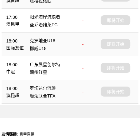
澳首超
塔格拉诺联
阳光海岸流浪者
17:30
-
即将开始
澳昆甲
圣乔治维莱FC
克罗地亚U18
18:00
-
即将开始
国际友谊
挪威U18
广东晨星创尔特
18:00
-
即将开始
中冠
赣州红星
罗切达尔流浪
18:00
-
即将开始
澳昆超
魔法联合TFA
友情链接:
意甲直播